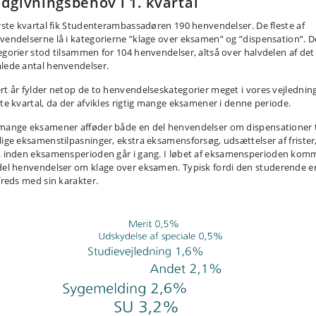
dgivningsbehov i 1. kvartal
ørste kvartal fik Studenterambassadøren 190 henvendelser. De fleste af
vendelserne lå i kategorierne ”klage over eksamen” og ”dispensation”. D
egorier stod tilsammen for 104 henvendelser, altså over halvdelen af det
lede antal henvendelser.
rt år fylder netop de to henvendelseskategorier meget i vores vejledning
ste kvartal, da der afvikles rigtig mange eksamener i denne periode.
mange eksamener afføder både en del henvendelser om dispensationer t
lige eksamenstilpasninger, ekstra eksamensforsøg, udsættelser af frister
. inden eksamensperioden går i gang
.
I løbet
af
eksamensperioden kom
del henvendelser om klage over eksamen
.
T
ypisk fordi den studerende e
lfreds med sin karakter.