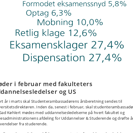
der i februar med fakulteters
dannelsesledelser og US
rt år i marts skal Studenterambassadørens årsberetning sendes til
versitetsdirektøren
.
I
nden da, senest i februar, skal studenterambassadø
Gad Køhlert mødes med uddannelsesledelserne på hvert fakultet og
lesadministrationens afdeling for Uddannelser & Studerende og drøfte å
vendelser fra studerende.