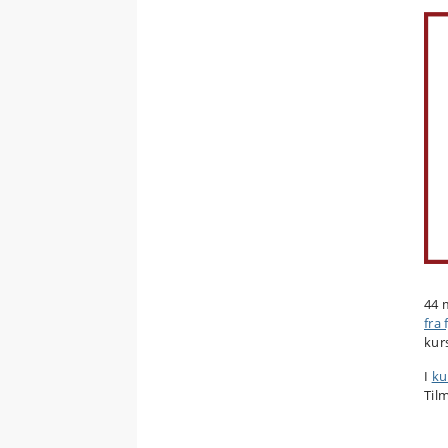
44 
fra 
kur
I
ku
Til