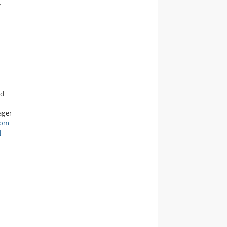
g
ud
ager
 om
l