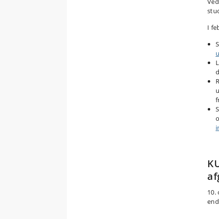
Ved
stu
I fe
S
L
d
R
u
f
S
o
i
KU
af
10.
end