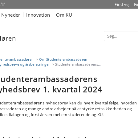
Find vej
F
Nyheder
Innovation
Om KU
døren
denterambassadøren
Om Studenterambassadøren
yhedsbreve og årsberetninger
Studenterambassadørens...
tudenterambassadørens
yhedsbrev 1. kvartal 2024
tudenterambassadørens nyhedsbrev kan du hvert kvartal følge, hvordan
assadøren og mange andre arbejder på at styrke retssikkerheden og
ikle dialogen og forståelsen mellem studerende og KU.