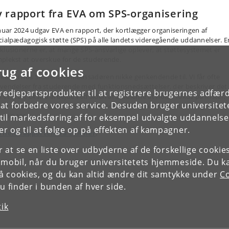
 rapport fra EVA om SPS-organisering
anuar 2024 udgav EVA en rapport, der kortlægger organiseringen af
cialpædagogisk støtte (SPS) på alle landets videregående uddannelser. E
klusionerne er, at mange SPS-ansvarlige oplever, at støttesystemet er
plekst at
overskue
for de studerende.
rug af cookies
 kan vi hos Studenterambassadøren nikke genkendende til. Vi får ofte
vendelser fra studerende med funktionsnedsættelser, der beskriver det
tredjepartsprodukter til at registrere brugernes adfæ
 et
stort
ekstra arbejde
ved siden af studierne
at holde
fokus
på frister,
e at forbedre vores service. Desuden bruger universitet
er og ansøgninger i forbindelse med tildeling af hjælpemidler og
asninger.
il markedsføring af for eksempel udvalgte uddannelser e
r og til at følge op på effekten af kampagner.
 hele rapporten fra EVA her
.
or at se en liste over udbyderne af de forskellige cooki
 mobil, når du bruger universitetets hjemmeside. Du k
slå cookies, og du kan altid ændre dit samtykke under
Co
 finder i bunden af hver side.
tik