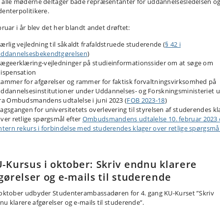
 alle møderne deltager både repræsentanter for uddannelsesledelsen o
denterpolitikere.
bruar i år blev det her blandt andet drøftet:
ærlig vejledning til såkaldt frafaldstruede studerende (
§ 42 i
uddannelsesbekendtgørelsen
)
ægeerklæring-vejledninger på studieinformationssider om at søge om
ispensation
ammer for afgørelser og rammer for faktisk forvaltningsvirksomhed på
ddannelsesinstitutioner under Uddannelses- og Forskningsministeriet 
ra Ombudsmandens udtalelse i juni 2023 (
FOB 2023-18
)
agsgangen for universitetets overlevering til styrelsen af studerendes kl
ver retlige spørgsmål efter
Ombudsmandens udtalelse 10. februar 2023
ntern rekurs i forbindelse med studerendes klager over retlige spørgsmå
-Kursus i oktober: Skriv endnu klarere
gørelser og e-mails til studerende
 oktober udbyder Studenterambassadøren for 4. gang KU-Kurset ”Skriv
nu klarere afgørelser og e-mails til studerende”.