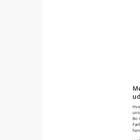
Mø
ud
Hve
uni
Bo 
Fæl
hen