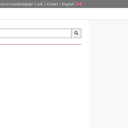
ind en medarbejder
Job
KUnet
English