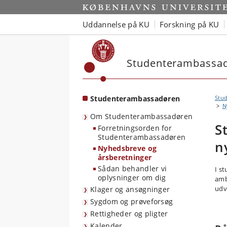
Start
Uddannelse på KU
Forskning på KU
Studenterambassa
Studenterambassadøren
Stu
N
Om Studenterambassadøren
S
Forretningsorden for
Studenterambassadøren
n
Nyhedsbreve og
årsberetninger
Sådan behandler vi
I s
oplysninger om dig
amb
udv
Klager og ansøgninger
Sygdom og prøveforsøg
Rettigheder og pligter
Kalender