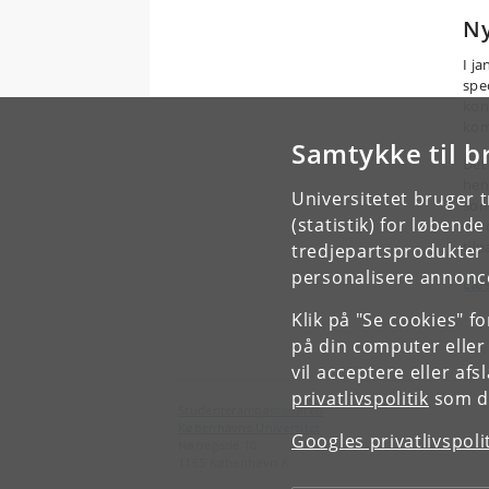
Ny
I j
spe
kon
kom
Samtykke til b
Det
hen
Universitetet bruger 
som
(statistik) for løbend
mød
tilp
tredjepartsprodukter t
personalisere annonce
Læs
Klik på "Se cookies" f
på din computer eller
vil acceptere eller af
privatlivspolitik
som du
Studenterambassadøren
Københavns Universitet
Googles privatlivspoli
Nørregade 10
1165 København K