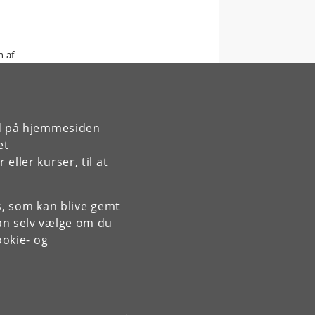
n af
rd på hjemmesiden
et
ller kurser, til at
es, som kan blive gemt
an selv vælge om du
okie- og