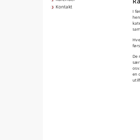
Rå
Kontakt
I f
hen
kat
sam
Hve
før
De 
sær
osv
en 
uti