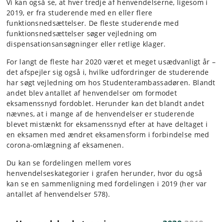
Vi kan også se, at hver tredje af henvendelserne, ligesom i
2019, er fra studerende med en eller flere
funktionsnedsættelser. De fleste studerende med
funktionsnedsættelser søger vejledning om
dispensationsansøgninger eller retlige klager.
For langt de fleste har 2020 været et meget usædvanligt år –
det afspejler sig også i, hvilke udfordringer de studerende
har søgt vejledning om hos Studenterambassadøren. Blandt
andet blev antallet af henvendelser om formodet
eksamenssnyd fordoblet. Herunder kan det blandt andet
nævnes, at i mange af de henvendelser er studerende
blevet mistænkt for eksamenssnyd efter at have deltaget i
en eksamen med ændret eksamensform i forbindelse med
corona-omlægning af eksamenen.
Du kan se fordelingen mellem vores
henvendelseskategorier i grafen herunder, hvor du også
kan se en sammenligning med fordelingen i 2019 (her var
antallet af henvendelser 578).