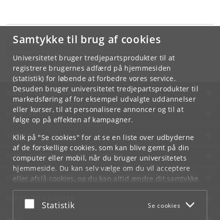
Samtykke til brug af cookies
Studenterambassadøren
Københavns Universitet
Nørregade 10
Universitetet bruger tredjepartsprodukter til at
1165 København K
registrere brugernes adfærd på hjemmesiden
(statistik) for løbende at forbedre vores service.
Desuden bruger universitetet tredjepartsprodukter til
KØBENHAVNS UNIVERSITET
markedsføring af for eksempel udvalgte uddannelser
eller kurser, til at personalisere annoncer og til at
KONTAKT
følge op på effekten af kampagner.
SERVICES
Klik på "Se cookies" for at se en liste over udbyderne
af de forskellige cookies, som kan blive gemt på din
FOR STUDERENDE OG ANSATTE
computer eller mobil, når du bruger universitetets
hjemmeside. Du kan selv vælge om du vil acceptere
JOB OG KARRIERE
eller afslå cookies, og du kan altid ændre dit samtykke
under
Cookie- og privatlivspolitik
som du finder i
NØDSITUATIONER
bunden af hver side.
Acceptér eller afslå
Statistik
Se cookies
Googles privatlivspolitik
WEB